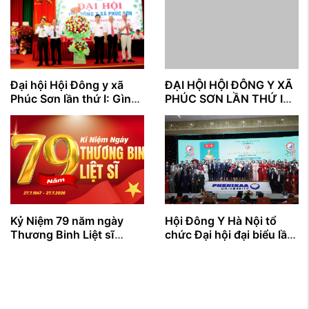
Đại hội Hội Đông y xã
ĐẠI HỘI HỘI ĐÔNG Y XÃ
Phúc Sơn lần thứ I: Gìn
PHÚC SƠN LẦN THỨ I
giữ tinh hoa y học cổ
NHIỆM KỲ (2026 – 2031)
truyền, lan tỏa giá trị
nhân văn vì sức khỏe
cộng đồng
Kỷ Niệm 79 năm ngày
Hội Đông Y Hà Nội tổ
Thương Binh Liệt sĩ
chức Đại hội đại biểu lần
27/7/1947 - 27/7/2026
thứ XIII nhiệm kỳ 2026-
2031