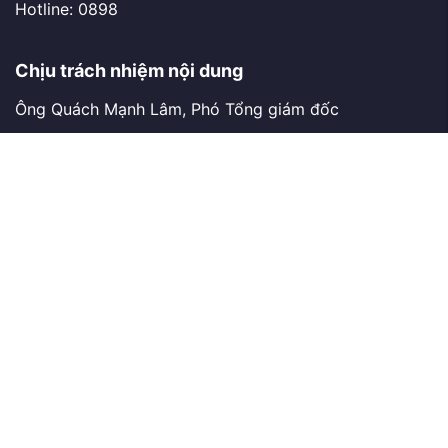
Hotline: 0898
Chịu trách nhiệm nội dung
Ông Quách Mạnh Lâm, Phó Tổng giám đốc
Email lamquach
Hotline: 0898
Giấy phép kinh doanh số: 0101289966 do Sở kế hoạch và Đầu
tư Hà nội cấp ngày 19/09/2002
Công ty TNHH Phần mềm Nhân Hòa. Đại diện: Ông Hồ Trung
Dũng