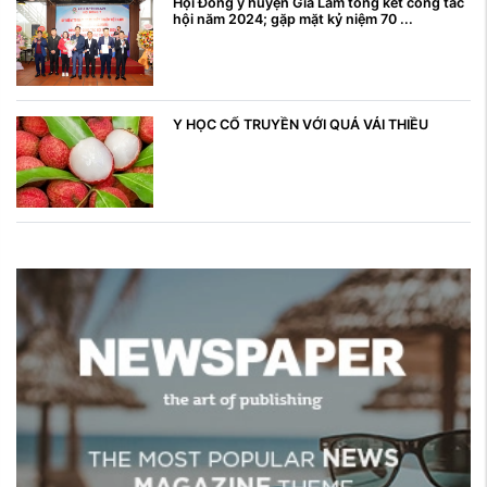
Hội Đông y huyện Gia Lâm tổng kết công tác
hội năm 2024; gặp mặt kỷ niệm 70 ...
Y HỌC CỔ TRUYỀN VỚI QUẢ VẢI THIỀU