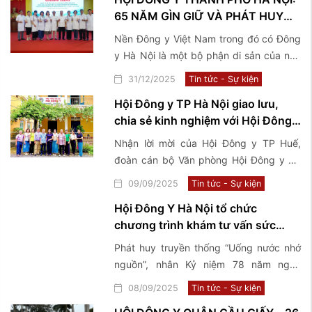
có công với cách mạng tại 2 xã Phúc
65 NĂM GÌN GIỮ VÀ PHÁT HUY
Sơn và Phú Nghĩa
TINH HOA Y HỌC CỔ TRUYỀN
Nền Đông y Việt Nam trong đó có Đông
VIỆT NAM
y Hà Nội là một bộ phận di sản của nền
văn hoá Việt Nam, có lịch sử phát triển
31/12/2025
Tin tức - Sự kiện
hàng ngàn năm cùng với tiến trình lịch
Hội Đông y TP Hà Nội giao lưu,
sử của dân tộc.
chia sẻ kinh nghiệm với Hội Đông y
TP Huế
Nhận lời mời của Hội Đông y TP Huế,
đoàn cán bộ Văn phòng Hội Đông y TP
Hà Nội đã có chuyến công tác, giao lưu,
09/09/2025
Tin tức - Sự kiện
chia sẻ kinh nghiệm về mô hình tổ chức
Hội Đông Y Hà Nội tổ chức
hoạt động Hội và tham quan một số
chương trình khám tư vấn sức
Phòng chẩn trị tiêu biểu tại TP Huế
khỏe và tặng quà các thương bệnh
Phát huy truyền thống “Uống nước nhớ
binh, thân nhân liệt sĩ, người có
nguồn”, nhân Kỷ niệm 78 năm ngày
công với cách mạng tại xã Hương
Thương binh – Liệt sỹ (27/7/1947-
08/09/2025
Tin tức - Sự kiện
Sơn, xã Sơn Đồng và Phường Phúc
27/7/2025), trong khuôn khổ chương
Lợi Thành ...