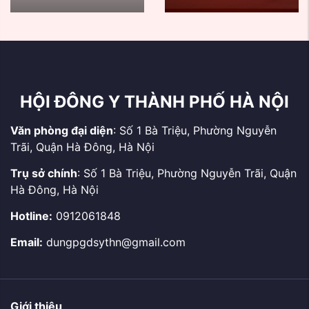
chức chương trình
GÌN GIỮ VÀ PHÁT HUY
Khám, tư vấn sức khoẻ
TINH HOA Y HỌC CỔ
và tặng quà thương
TRUYỀN VIỆT NAM
binh, bệnh binh, thân
nhân, gia đình Liệt sĩ và
...
HỘI ĐÔNG Y THÀNH PHỐ HÀ NỘI
Văn phòng đại diện
: Số 1 Bà Triệu, Phường Nguyễn
Trãi, Quận Hà Đông, Hà Nội
Trụ sở chính
: Số 1 Bà Triệu, Phường Nguyễn Trãi, Quận
Hà Đông, Hà Nội
Hotline:
0912061848
Email:
dungpgdsythn@gmail.com
Giới thiệu