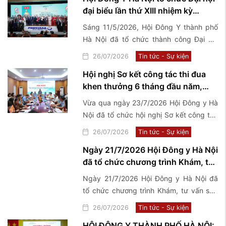
đại biểu lần thứ XIII nhiệm kỳ
2026-2031
Sáng 11/5/2026, Hội Đông Y thành phố
Hà Nội đã tổ chức thành công Đại hội
Đại biểu lần thứ XIII nhiệm kỳ 2026-2031
26/07/2026
Tin tức - Sự kiện
với chủ đề "Kế thừa - Đổi mới - Chuẩn
Hội nghị Sơ kết công tác thi đua
hóa - Phát triển".
khen thưởng 6 tháng đầu năm,
triển khai nhiệm vụ trọng tâm 6
Vừa qua ngày 23/7/2026 Hội Đông y Hà
tháng cuối năm 2026
Nội đã tổ chức hội nghị Sơ kết công tác
thi đua khen thưởng 6 tháng đầu năm,
26/07/2026
Tin tức - Sự kiện
triển khai nhiệm vụ trọng tâm 6 tháng
Ngày 21/7/2026 Hội Đông y Hà Nội
cuối năm 2026
đã tổ chức chương trình Khám, tư
vấn sức khoẻ và tặng quà thương
Ngày 21/7/2026 Hội Đông y Hà Nội đã
binh, bệnh binh, thân nhân, gia
tổ chức chương trình Khám, tư vấn sức
đình Liệt sĩ và người có công với
khoẻ và tặng quà thương binh, bệnh
26/07/2026
Tin tức - Sự kiện
cách mạng tại 2 xã Phúc Sơn và ...
binh, thân nhân, gia đình Liệt sĩ và người
HỘI ĐÔNG Y THÀNH PHỐ HÀ NỘI: