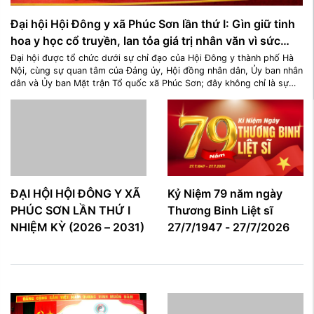
Đại hội Hội Đông y xã Phúc Sơn lần thứ I: Gìn giữ tinh
hoa y học cổ truyền, lan tỏa giá trị nhân văn vì sức
khỏe cộng đồng
Đại hội được tổ chức dưới sự chỉ đạo của Hội Đông y thành phố Hà
Nội, cùng sự quan tâm của Đảng ủy, Hội đồng nhân dân, Ủy ban nhân
dân và Ủy ban Mặt trận Tổ quốc xã Phúc Sơn; đây không chỉ là sự
kiện quan trọng đối với đội ngũ những người làm công tác y dược cổ
truyền, mà còn là dịp tôn vinh y đức, y thuật và trách nhiệm ...
ĐẠI HỘI HỘI ĐÔNG Y XÃ
Kỷ Niệm 79 năm ngày
PHÚC SƠN LẦN THỨ I
Thương Binh Liệt sĩ
NHIỆM KỲ (2026 – 2031)
27/7/1947 - 27/7/2026