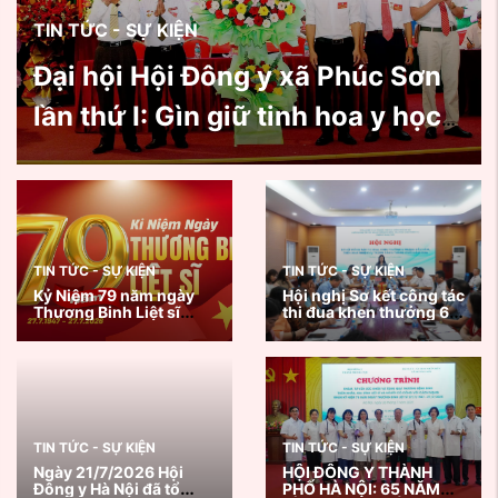
TIN TỨC - SỰ KIỆN
Đại hội Hội Đông y xã Phúc Sơn
lần thứ I: Gìn giữ tinh hoa y học
cổ truyền, lan tỏa giá trị nhân
văn vì sức khỏe cộng đồng
TIN TỨC - SỰ KIỆN
TIN TỨC - SỰ KIỆN
Kỷ Niệm 79 năm ngày
Hội nghị Sơ kết công tác
Thương Binh Liệt sĩ
thi đua khen thưởng 6
27/7/1947 - 27/7/2026
tháng đầu năm, triển
khai nhiệm vụ trọng
tâm 6 tháng cuối năm
2026
TIN TỨC - SỰ KIỆN
TIN TỨC - SỰ KIỆN
Ngày 21/7/2026 Hội
HỘI ĐÔNG Y THÀNH
Đông y Hà Nội đã tổ
PHỐ HÀ NỘI: 65 NĂM