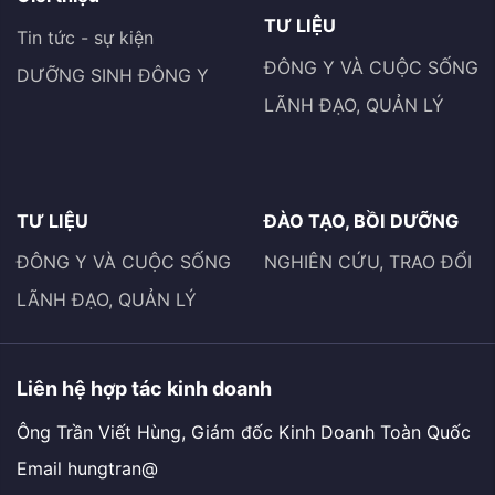
TƯ LIỆU
Tin tức - sự kiện
ĐÔNG Y VÀ CUỘC SỐNG
DƯỠNG SINH ĐÔNG Y
LÃNH ĐẠO, QUẢN LÝ
TƯ LIỆU
ĐÀO TẠO, BỒI DƯỠNG
ĐÔNG Y VÀ CUỘC SỐNG
NGHIÊN CỨU, TRAO ĐỔI
LÃNH ĐẠO, QUẢN LÝ
Liên hệ hợp tác kinh doanh
Ông Trần Viết Hùng, Giám đốc Kinh Doanh Toàn Quốc
Email hungtran@