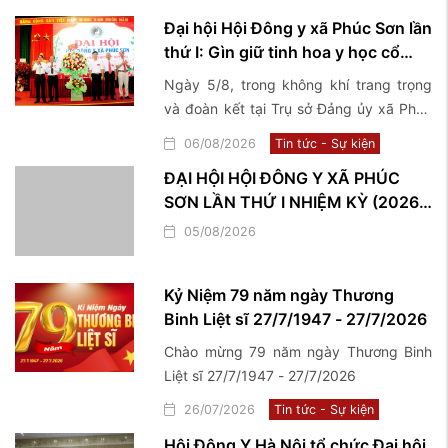
Đại hội Hội Đông y xã Phúc Sơn lần
thứ I: Gìn giữ tinh hoa y học cổ
truyền, lan tỏa giá trị nhân văn vì
Ngày 5/8, trong không khí trang trọng
sức khỏe cộng đồng
và đoàn kết tại Trụ sở Đảng ủy xã Phúc
Sơn, Hội Đông y xã Phúc Sơn đã long
06/08/2026
Tin tức - Sự kiện
trọng tổ chức Đại hội lần thứ I, nhiệm kỳ
ĐẠI HỘI HỘI ĐÔNG Y XÃ PHÚC
2026–2031, đánh dấu một bước phát
SƠN LẦN THỨ I NHIỆM KỲ (2026 –
triển mới trong công tác kế thừa, bảo
2031)
tồn và phát huy những giá trị quý báu
05/08/2026
của nền y học cổ truyền trên địa bàn
Kỷ Niệm 79 năm ngày Thương
Binh Liệt sĩ 27/7/1947 - 27/7/2026
Chào mừng 79 năm ngày Thương Binh
Liệt sĩ 27/7/1947 - 27/7/2026
26/07/2026
Tin tức - Sự kiện
Hội Đông Y Hà Nội tổ chức Đại hội