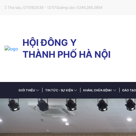
Thứ sáu, 07/08/2026 - 12:57
Quảng cáo: 0246.265.2654
HỘI ĐÔNG Y
THÀNH PHỐ HÀ NỘI
GIỚI THIỆU
TIN TỨC - SỰ KIỆN
KHÁM, CHỮA BỆNH
ĐÀO TẠO