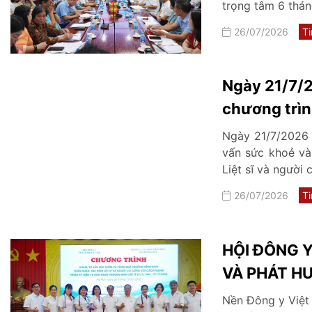
trọng tâm 6 thá
26/07/2026
Ti
Ngày 21/7/2
chương trìn
thương binh,
Ngày 21/7/2026 
và người có
vấn sức khoẻ và 
Liệt sĩ và người
và ...
26/07/2026
Ti
HỘI ĐÔNG Y
VÀ PHÁT HU
NAM
Nền Đông y Việt