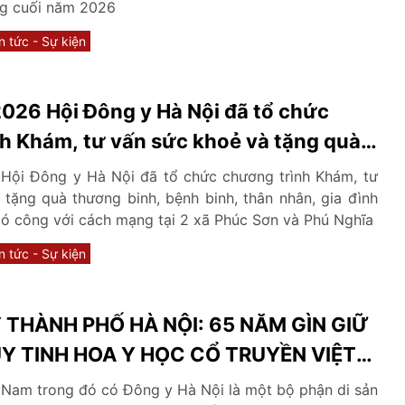
ng cuối năm 2026
n tức - Sự kiện
026 Hội Đông y Hà Nội đã tổ chức
h Khám, tư vấn sức khoẻ và tặng quà
 bệnh binh, thân nhân, gia đình Liệt sĩ
Hội Đông y Hà Nội đã tổ chức chương trình Khám, tư
 công với cách mạng tại 2 xã Phúc Sơn
tặng quà thương binh, bệnh binh, thân nhân, gia đình
 có công với cách mạng tại 2 xã Phúc Sơn và Phú Nghĩa
n tức - Sự kiện
 THÀNH PHỐ HÀ NỘI: 65 NĂM GÌN GIỮ
Y TINH HOA Y HỌC CỔ TRUYỀN VIỆT
 Nam trong đó có Đông y Hà Nội là một bộ phận di sản