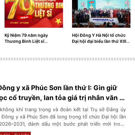
Kỷ Niệm 79 năm ngày
Hội Đông Y Hà Nội tổ chức
Thương Binh Liệt sĩ
Đại hội đại biểu lần thứ XIII
27/7/1947 - 27/7/2026
nhiệm kỳ 2026-2031
Đông y xã Phúc Sơn lần thứ I: Gìn giữ
ọc cổ truyền, lan tỏa giá trị nhân văn vì
ộng đồng
không khí trang trọng và đoàn kết tại Trụ sở Đảng ủy
 Đông y xã Phúc Sơn đã long trọng tổ chức Đại hội lần
 2026–2031, đánh dấu một bước phát triển mới trong
, bảo tồn và phát huy những giá trị quý báu của nền y