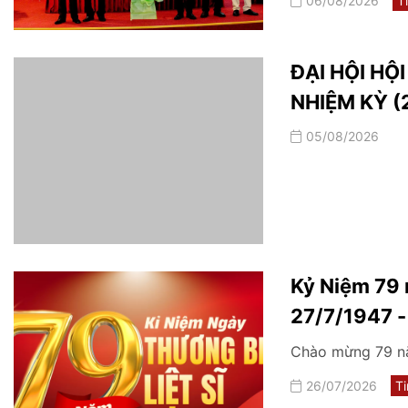
06/08/2026
T
học cổ truyền tr
ĐẠI HỘI HỘ
NHIỆM KỲ (
05/08/2026
Kỷ Niệm 79 
27/7/1947 
Chào mừng 79 nă
26/07/2026
Ti