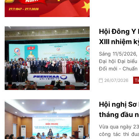
Hội Đông Y H
XIII nhiệm 
Sáng 11/5/2026,
Đại hội Đại biểu
Đổi mới - Chuẩn h
26/07/2026
Ti
Hội nghị Sơ
tháng đầu n
tháng cuối
Vừa qua ngày 23
công tác thi đu