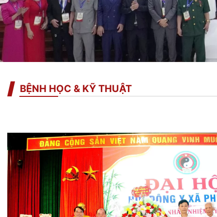
BỆNH HỌC & KỸ THUẬT