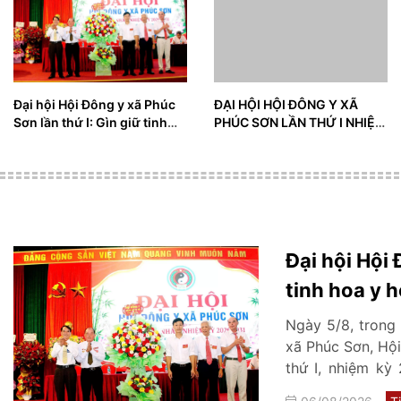
Đại hội Hội Đông y xã Phúc
ĐẠI HỘI HỘI ĐÔNG Y XÃ
Sơn lần thứ I: Gìn giữ tinh
PHÚC SƠN LẦN THỨ I NHIỆM
hoa y học cổ truyền, lan tỏa
KỲ (2026 – 2031)
giá trị nhân văn vì sức khỏe
cộng đồng
Đại hội Hội 
tinh hoa y h
sức khỏe c
Ngày 5/8, trong 
xã Phúc Sơn, Hội
thứ I, nhiệm kỳ
công tác kế thừa