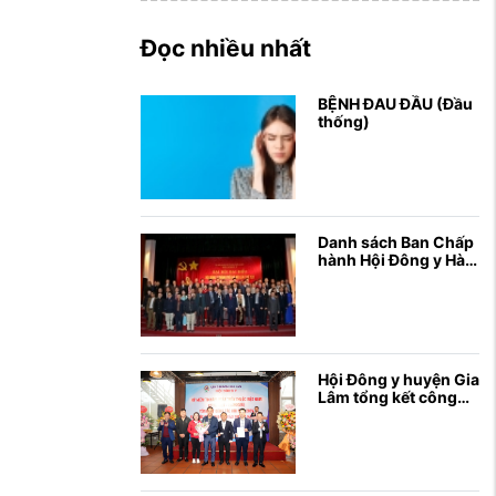
Đọc nhiều nhất
BỆNH ĐAU ĐẦU (Đầu
thống)
Danh sách Ban Chấp
hành Hội Đông y Hà
Nội Khoá XII, nhiệm
kỳ 2020 - 2025
Hội Đông y huyện Gia
Lâm tổng kết công
tác hội năm 2024;
gặp mặt kỷ niệm 70
...