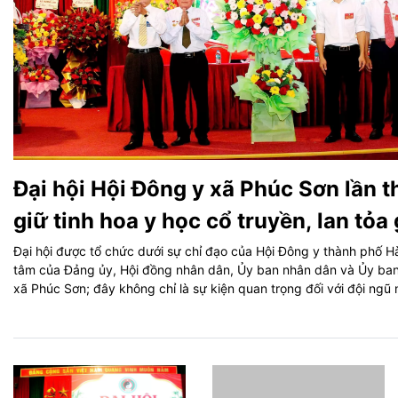
Đại hội Hội Đông y xã Phúc Sơn lần th
giữ tinh hoa y học cổ truyền, lan tỏa 
văn vì sức khỏe cộng đồng
Đại hội được tổ chức dưới sự chỉ đạo của Hội Đông y thành phố H
tâm của Đảng ủy, Hội đồng nhân dân, Ủy ban nhân dân và Ủy ban
xã Phúc Sơn; đây không chỉ là sự kiện quan trọng đối với đội ngũ
công tác y dược cổ truyền, mà còn là dịp tôn vinh y đức, y thuật v