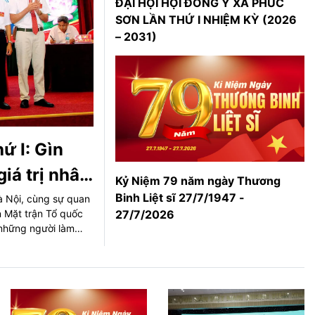
ĐẠI HỘI HỘI ĐÔNG Y XÃ PHÚC
SƠN LẦN THỨ I NHIỆM KỲ (2026
– 2031)
ứ I: Gìn
giá trị nhân
Kỷ Niệm 79 năm ngày Thương
Binh Liệt sĩ 27/7/1947 -
à Nội, cùng sự quan
 Mặt trận Tổ quốc
27/7/2026
 những người làm
à trách nhiệm ...