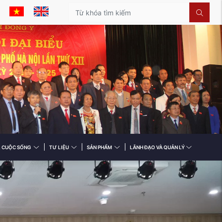
& CUỘC SỐNG
TƯ LIỆU
SẢN PHẨM
LÃNH ĐẠO VÀ QUẢN LÝ