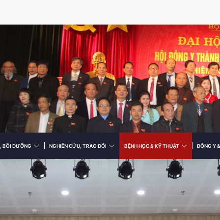
, BỒI DƯỠNG
NGHIÊN CỨU, TRAO ĐỔI
BỆNH HỌC & KỸ THUẬT
ĐÔNG Y 