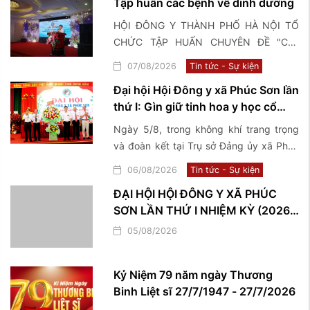
Tập huấn các bệnh về dinh dưỡng
HỘI ĐÔNG Y THÀNH PHỐ HÀ NỘI TỔ
CHỨC TẬP HUẤN CHUYÊN ĐỀ "Các
bệnh về dinh dưỡng và điều trị bằng y
07/08/2026
Tin tức - Sự kiện
học cổ truyền"
Đại hội Hội Đông y xã Phúc Sơn lần
thứ I: Gìn giữ tinh hoa y học cổ
truyền, lan tỏa giá trị nhân văn vì
Ngày 5/8, trong không khí trang trọng
sức khỏe cộng đồng
và đoàn kết tại Trụ sở Đảng ủy xã Phúc
Sơn, Hội Đông y xã Phúc Sơn đã long
06/08/2026
Tin tức - Sự kiện
trọng tổ chức Đại hội lần thứ I, nhiệm kỳ
ĐẠI HỘI HỘI ĐÔNG Y XÃ PHÚC
2026–2031, đánh dấu một bước phát
SƠN LẦN THỨ I NHIỆM KỲ (2026 –
triển mới trong công tác kế thừa, bảo
2031)
tồn và phát huy những giá trị quý báu
05/08/2026
của nền y học cổ truyền trên địa bàn
Kỷ Niệm 79 năm ngày Thương
Binh Liệt sĩ 27/7/1947 - 27/7/2026