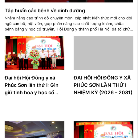
Tập huấn các bệnh về dinh dưỡng
Nhằm nâng cao trình độ chuyên môn, cập nhật kiến thức mới cho đội
ngũ cán bộ, hội viên, góp phần nâng cao chất lượng khám, chữa
bệnh bằng y học cổ truyền, Hội Đông y thành phố Hà Nội đã tổ chức
lớp tập huấn chuyên đề "Các bệnh về dinh dưỡng và điều trị bằng y
học cổ truyền" với sự tham dự của TTND.Ths Nguyễn Văn Dung chủ
tịch Hội đông y thành phố Hà Nội, cử ...
Đại hội Hội Đông y xã
ĐẠI HỘI HỘI ĐÔNG Y XÃ
Phúc Sơn lần thứ I: Gìn
PHÚC SƠN LẦN THỨ I
giữ tinh hoa y học cổ
NHIỆM KỲ (2026 – 2031)
truyền, lan tỏa giá trị
nhân văn vì sức khỏe
cộng đồng