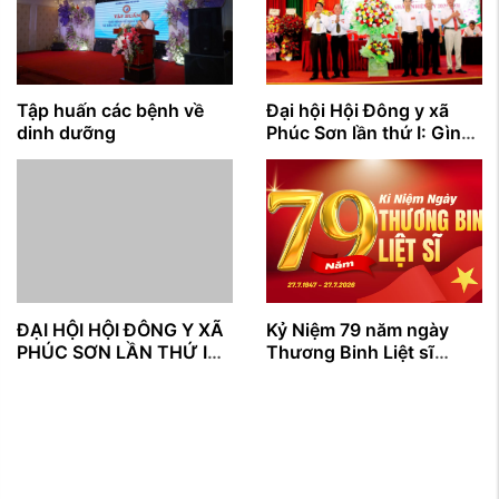
Tập huấn các bệnh về
Đại hội Hội Đông y xã
dinh dưỡng
Phúc Sơn lần thứ I: Gìn
giữ tinh hoa y học cổ
truyền, lan tỏa giá trị
nhân văn vì sức khỏe
cộng đồng
ĐẠI HỘI HỘI ĐÔNG Y XÃ
Kỷ Niệm 79 năm ngày
PHÚC SƠN LẦN THỨ I
Thương Binh Liệt sĩ
NHIỆM KỲ (2026 – 2031)
27/7/1947 - 27/7/2026