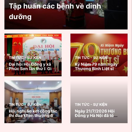
Tập huấn các bệnh về dinh
dưỡng
TIN TỨC - SỰ KIỆN
TIN TỨC - SỰ KIỆN
Đại hội Hội Đông y xã
Kỷ Niệm 79 năm ngày
Phúc Sơn lần thứ I: Gìn
Thương Binh Liệt sĩ
giữ tinh hoa y học cổ
27/7/1947 - 27/7/2026
truyền, lan tỏa giá trị
nhân văn vì sức khỏe
cộng đồng
TIN TỨC - SỰ KIỆN
TIN TỨC - SỰ KIỆN
Hội nghị Sơ kết công tác
Ngày 21/7/2026 Hội
thi đua khen thưởng 6
Đông y Hà Nội đã tổ
tháng đầu năm, triển
chức chương trình
khai nhiệm vụ trọng
Khám, tư vấn sức khoẻ
tâm 6 tháng cuối năm
và tặng quà thương