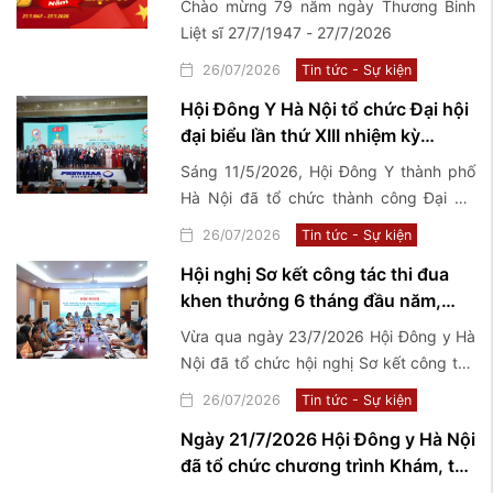
Chào mừng 79 năm ngày Thương Binh
Liệt sĩ 27/7/1947 - 27/7/2026
26/07/2026
Tin tức - Sự kiện
Hội Đông Y Hà Nội tổ chức Đại hội
đại biểu lần thứ XIII nhiệm kỳ
2026-2031
Sáng 11/5/2026, Hội Đông Y thành phố
Hà Nội đã tổ chức thành công Đại hội
Đại biểu lần thứ XIII nhiệm kỳ 2026-2031
26/07/2026
Tin tức - Sự kiện
với chủ đề "Kế thừa - Đổi mới - Chuẩn
Hội nghị Sơ kết công tác thi đua
hóa - Phát triển".
khen thưởng 6 tháng đầu năm,
triển khai nhiệm vụ trọng tâm 6
Vừa qua ngày 23/7/2026 Hội Đông y Hà
tháng cuối năm 2026
Nội đã tổ chức hội nghị Sơ kết công tác
thi đua khen thưởng 6 tháng đầu năm,
26/07/2026
Tin tức - Sự kiện
triển khai nhiệm vụ trọng tâm 6 tháng
Ngày 21/7/2026 Hội Đông y Hà Nội
cuối năm 2026
đã tổ chức chương trình Khám, tư
vấn sức khoẻ và tặng quà thương