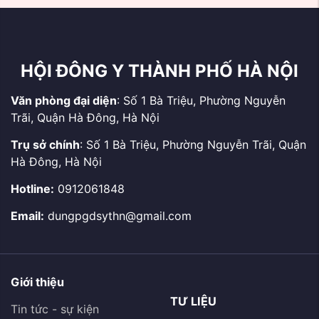
2026
binh, bệnh binh, thân
nhân, gia đình Liệt sĩ và
...
HỘI ĐÔNG Y THÀNH PHỐ HÀ NỘI
Văn phòng đại diện
: Số 1 Bà Triệu, Phường Nguyễn
Trãi, Quận Hà Đông, Hà Nội
Trụ sở chính
: Số 1 Bà Triệu, Phường Nguyễn Trãi, Quận
Hà Đông, Hà Nội
Hotline:
0912061848
Email:
dungpgdsythn@gmail.com
Giới thiệu
TƯ LIỆU
Tin tức - sự kiện