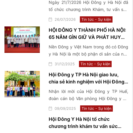
Ngày 21/7/2026 Hội Đông y Hà Nội đã
binh, bệnh binh, thân nhân, gia
tổ chức chương trình Khám, tư vấn sức
đình Liệt sĩ và người có công với
khoẻ và tặng quà thương binh, bệnh
26/07/2026
Tin tức - Sự kiện
cách mạng tại 2 xã Phúc Sơn và ...
binh, thân nhân, gia đình Liệt sĩ và người
HỘI ĐÔNG Y THÀNH PHỐ HÀ NỘI:
có công với cách mạng tại 2 xã Phúc
65 NĂM GÌN GIỮ VÀ PHÁT HUY
Sơn và Phú Nghĩa
TINH HOA Y HỌC CỔ TRUYỀN
Nền Đông y Việt Nam trong đó có Đông
VIỆT NAM
y Hà Nội là một bộ phận di sản của nền
văn hoá Việt Nam, có lịch sử phát triển
31/12/2025
Tin tức - Sự kiện
hàng ngàn năm cùng với tiến trình lịch
Hội Đông y TP Hà Nội giao lưu,
sử của dân tộc.
chia sẻ kinh nghiệm với Hội Đông y
TP Huế
Nhận lời mời của Hội Đông y TP Huế,
đoàn cán bộ Văn phòng Hội Đông y TP
Hà Nội đã có chuyến công tác, giao lưu,
09/09/2025
Tin tức - Sự kiện
chia sẻ kinh nghiệm về mô hình tổ chức
Hội Đông Y Hà Nội tổ chức
hoạt động Hội và tham quan một số
chương trình khám tư vấn sức
Phòng chẩn trị tiêu biểu tại TP Huế