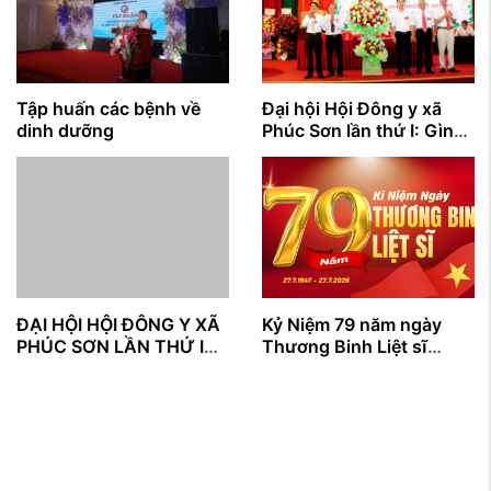
Tập huấn các bệnh về
Đại hội Hội Đông y xã
dinh dưỡng
Phúc Sơn lần thứ I: Gìn
giữ tinh hoa y học cổ
truyền, lan tỏa giá trị
nhân văn vì sức khỏe
cộng đồng
ĐẠI HỘI HỘI ĐÔNG Y XÃ
Kỷ Niệm 79 năm ngày
PHÚC SƠN LẦN THỨ I
Thương Binh Liệt sĩ
NHIỆM KỲ (2026 – 2031)
27/7/1947 - 27/7/2026