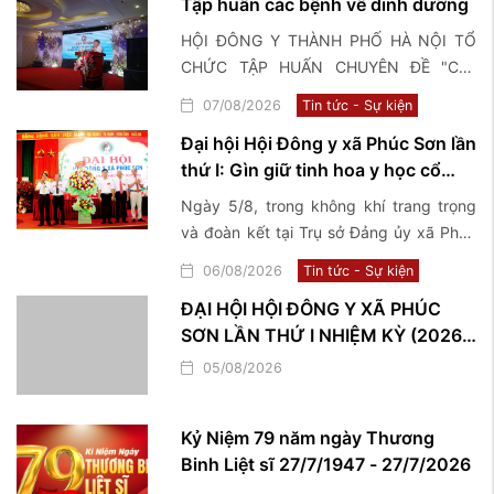
Tập huấn các bệnh về dinh dưỡng
HỘI ĐÔNG Y THÀNH PHỐ HÀ NỘI TỔ
CHỨC TẬP HUẤN CHUYÊN ĐỀ "Các
bệnh về dinh dưỡng và điều trị bằng y
07/08/2026
Tin tức - Sự kiện
học cổ truyền"
Đại hội Hội Đông y xã Phúc Sơn lần
thứ I: Gìn giữ tinh hoa y học cổ
truyền, lan tỏa giá trị nhân văn vì
Ngày 5/8, trong không khí trang trọng
sức khỏe cộng đồng
và đoàn kết tại Trụ sở Đảng ủy xã Phúc
Sơn, Hội Đông y xã Phúc Sơn đã long
06/08/2026
Tin tức - Sự kiện
trọng tổ chức Đại hội lần thứ I, nhiệm kỳ
ĐẠI HỘI HỘI ĐÔNG Y XÃ PHÚC
2026–2031, đánh dấu một bước phát
SƠN LẦN THỨ I NHIỆM KỲ (2026 –
triển mới trong công tác kế thừa, bảo
2031)
tồn và phát huy những giá trị quý báu
05/08/2026
của nền y học cổ truyền trên địa bàn
Kỷ Niệm 79 năm ngày Thương
Binh Liệt sĩ 27/7/1947 - 27/7/2026