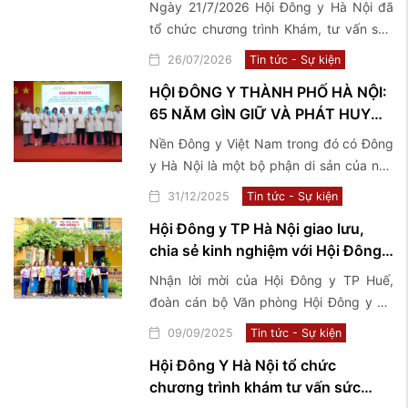
Ngày 21/7/2026 Hội Đông y Hà Nội đã
binh, bệnh binh, thân nhân, gia
tổ chức chương trình Khám, tư vấn sức
đình Liệt sĩ và người có công với
khoẻ và tặng quà thương binh, bệnh
26/07/2026
Tin tức - Sự kiện
cách mạng tại 2 xã Phúc Sơn và ...
binh, thân nhân, gia đình Liệt sĩ và người
HỘI ĐÔNG Y THÀNH PHỐ HÀ NỘI:
có công với cách mạng tại 2 xã Phúc
65 NĂM GÌN GIỮ VÀ PHÁT HUY
Sơn và Phú Nghĩa
TINH HOA Y HỌC CỔ TRUYỀN
Nền Đông y Việt Nam trong đó có Đông
VIỆT NAM
y Hà Nội là một bộ phận di sản của nền
văn hoá Việt Nam, có lịch sử phát triển
31/12/2025
Tin tức - Sự kiện
hàng ngàn năm cùng với tiến trình lịch
Hội Đông y TP Hà Nội giao lưu,
sử của dân tộc.
chia sẻ kinh nghiệm với Hội Đông y
TP Huế
Nhận lời mời của Hội Đông y TP Huế,
đoàn cán bộ Văn phòng Hội Đông y TP
Hà Nội đã có chuyến công tác, giao lưu,
09/09/2025
Tin tức - Sự kiện
chia sẻ kinh nghiệm về mô hình tổ chức
Hội Đông Y Hà Nội tổ chức
hoạt động Hội và tham quan một số
chương trình khám tư vấn sức
Phòng chẩn trị tiêu biểu tại TP Huế