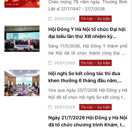
Chào mừng 79 năm ngày Thương Binh
Liệt sĩ 27/7/1947 - 27/7/2026
26/07/2026
Tin tức - Sự kiện
Hội Đông Y Hà Nội tổ chức Đại hội
đại biểu lần thứ XIII nhiệm kỳ
2026-2031
Sáng 11/5/2026, Hội Đông Y thành phố
Hà Nội đã tổ chức thành công Đại hội
Đại biểu lần thứ XIII nhiệm kỳ 2026-2031
26/07/2026
Tin tức - Sự kiện
với chủ đề "Kế thừa - Đổi mới - Chuẩn
Hội nghị Sơ kết công tác thi đua
hóa - Phát triển".
khen thưởng 6 tháng đầu năm,
triển khai nhiệm vụ trọng tâm 6
Vừa qua ngày 23/7/2026 Hội Đông y Hà
tháng cuối năm 2026
Nội đã tổ chức hội nghị Sơ kết công tác
thi đua khen thưởng 6 tháng đầu năm,
26/07/2026
Tin tức - Sự kiện
triển khai nhiệm vụ trọng tâm 6 tháng
Ngày 21/7/2026 Hội Đông y Hà Nội
cuối năm 2026
đã tổ chức chương trình Khám, tư
vấn sức khoẻ và tặng quà thương