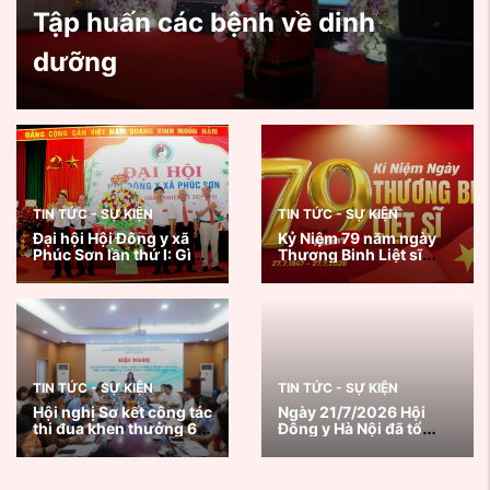
Tập huấn các bệnh về dinh
dưỡng
TIN TỨC - SỰ KIỆN
TIN TỨC - SỰ KIỆN
Đại hội Hội Đông y xã
Kỷ Niệm 79 năm ngày
Phúc Sơn lần thứ I: Gìn
Thương Binh Liệt sĩ
giữ tinh hoa y học cổ
27/7/1947 - 27/7/2026
truyền, lan tỏa giá trị
nhân văn vì sức khỏe
cộng đồng
TIN TỨC - SỰ KIỆN
TIN TỨC - SỰ KIỆN
Hội nghị Sơ kết công tác
Ngày 21/7/2026 Hội
thi đua khen thưởng 6
Đông y Hà Nội đã tổ
tháng đầu năm, triển
chức chương trình
khai nhiệm vụ trọng
Khám, tư vấn sức khoẻ
tâm 6 tháng cuối năm
và tặng quà thương