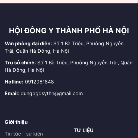
2026
binh, bệnh binh, thân
nhân, gia đình Liệt sĩ và
...
HỘI ĐÔNG Y THÀNH PHỐ HÀ NỘI
Văn phòng đại diện
: Số 1 Bà Triệu, Phường Nguyễn
Trãi, Quận Hà Đông, Hà Nội
Trụ sở chính
: Số 1 Bà Triệu, Phường Nguyễn Trãi, Quận
Hà Đông, Hà Nội
Hotline:
0912061848
Email:
dungpgdsythn@gmail.com
Giới thiệu
TƯ LIỆU
Tin tức - sự kiện