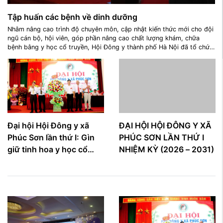
Tập huấn các bệnh về dinh dưỡng
Nhằm nâng cao trình độ chuyên môn, cập nhật kiến thức mới cho đội
ngũ cán bộ, hội viên, góp phần nâng cao chất lượng khám, chữa
bệnh bằng y học cổ truyền, Hội Đông y thành phố Hà Nội đã tổ chức
lớp tập huấn chuyên đề "Các bệnh về dinh dưỡng và điều trị bằng y
học cổ truyền" với sự tham dự của TTND.Ths Nguyễn Văn Dung chủ
tịch Hội đông y thành phố Hà Nội, cử ...
Đại hội Hội Đông y xã
ĐẠI HỘI HỘI ĐÔNG Y XÃ
Phúc Sơn lần thứ I: Gìn
PHÚC SƠN LẦN THỨ I
giữ tinh hoa y học cổ
NHIỆM KỲ (2026 – 2031)
truyền, lan tỏa giá trị
nhân văn vì sức khỏe
cộng đồng