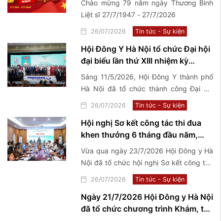
Chào mừng 79 năm ngày Thương Binh
Liệt sĩ 27/7/1947 - 27/7/2026
26/07/2026
Tin tức - Sự kiện
Hội Đông Y Hà Nội tổ chức Đại hội
đại biểu lần thứ XIII nhiệm kỳ
2026-2031
Sáng 11/5/2026, Hội Đông Y thành phố
Hà Nội đã tổ chức thành công Đại hội
Đại biểu lần thứ XIII nhiệm kỳ 2026-2031
26/07/2026
Tin tức - Sự kiện
với chủ đề "Kế thừa - Đổi mới - Chuẩn
Hội nghị Sơ kết công tác thi đua
hóa - Phát triển".
khen thưởng 6 tháng đầu năm,
triển khai nhiệm vụ trọng tâm 6
Vừa qua ngày 23/7/2026 Hội Đông y Hà
tháng cuối năm 2026
Nội đã tổ chức hội nghị Sơ kết công tác
thi đua khen thưởng 6 tháng đầu năm,
26/07/2026
Tin tức - Sự kiện
triển khai nhiệm vụ trọng tâm 6 tháng
Ngày 21/7/2026 Hội Đông y Hà Nội
cuối năm 2026
đã tổ chức chương trình Khám, tư
vấn sức khoẻ và tặng quà thương