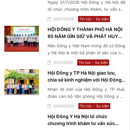
Ngày 21/7/2026 Hội Đông y Hà Nội đã
binh, bệnh binh, thân nhân, gia
tổ chức chương trình Khám, tư vấn sức
đình Liệt sĩ và người có công với
khoẻ và tặng quà thương binh, bệnh
26/07/2026
Tin tức - Sự kiện
cách mạng tại 2 xã Phúc Sơn và ...
binh, thân nhân, gia đình Liệt sĩ và người
HỘI ĐÔNG Y THÀNH PHỐ HÀ NỘI:
có công với cách mạng tại 2 xã Phúc
65 NĂM GÌN GIỮ VÀ PHÁT HUY
Sơn và Phú Nghĩa
TINH HOA Y HỌC CỔ TRUYỀN
Nền Đông y Việt Nam trong đó có Đông
VIỆT NAM
y Hà Nội là một bộ phận di sản của nền
văn hoá Việt Nam, có lịch sử phát triển
31/12/2025
Tin tức - Sự kiện
hàng ngàn năm cùng với tiến trình lịch
Hội Đông y TP Hà Nội giao lưu,
sử của dân tộc.
chia sẻ kinh nghiệm với Hội Đông y
TP Huế
Nhận lời mời của Hội Đông y TP Huế,
đoàn cán bộ Văn phòng Hội Đông y TP
Hà Nội đã có chuyến công tác, giao lưu,
09/09/2025
Tin tức - Sự kiện
chia sẻ kinh nghiệm về mô hình tổ chức
Hội Đông Y Hà Nội tổ chức
hoạt động Hội và tham quan một số
chương trình khám tư vấn sức
Phòng chẩn trị tiêu biểu tại TP Huế