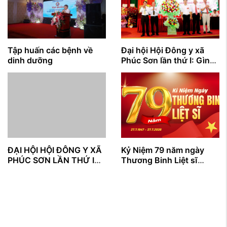
Tập huấn các bệnh về
Đại hội Hội Đông y xã
dinh dưỡng
Phúc Sơn lần thứ I: Gìn
giữ tinh hoa y học cổ
truyền, lan tỏa giá trị
nhân văn vì sức khỏe
cộng đồng
ĐẠI HỘI HỘI ĐÔNG Y XÃ
Kỷ Niệm 79 năm ngày
PHÚC SƠN LẦN THỨ I
Thương Binh Liệt sĩ
NHIỆM KỲ (2026 – 2031)
27/7/1947 - 27/7/2026