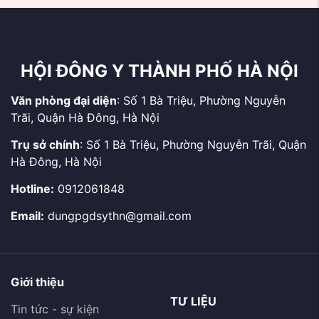
2026
binh, bệnh binh, thân
nhân, gia đình Liệt sĩ và
...
HỘI ĐÔNG Y THÀNH PHỐ HÀ NỘI
Văn phòng đại diện
: Số 1 Bà Triệu, Phường Nguyễn
Trãi, Quận Hà Đông, Hà Nội
Trụ sở chính
: Số 1 Bà Triệu, Phường Nguyễn Trãi, Quận
Hà Đông, Hà Nội
Hotline:
0912061848
Email:
dungpgdsythn@gmail.com
Giới thiệu
TƯ LIỆU
Tin tức - sự kiện