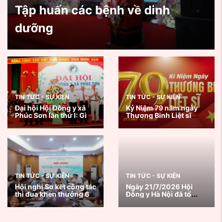
Tập huấn các bệnh về dinh
dưỡng
TIN TỨC - SỰ KIỆN
TIN TỨC - SỰ KIỆN
Đại hội Hội Đông y xã
Kỷ Niệm 79 năm ngày
Phúc Sơn lần thứ I: Gìn
Thương Binh Liệt sĩ
giữ tinh hoa y học cổ
27/7/1947 - 27/7/2026
truyền, lan tỏa giá trị
nhân văn vì sức khỏe
cộng đồng
TIN TỨC - SỰ KIỆN
TIN TỨC - SỰ KIỆN
Hội nghị Sơ kết công tác
Ngày 21/7/2026 Hội
thi đua khen thưởng 6
Đông y Hà Nội đã tổ
tháng đầu năm, triển
chức chương trình
khai nhiệm vụ trọng
Khám, tư vấn sức khoẻ
tâm 6 tháng cuối năm
và tặng quà thương