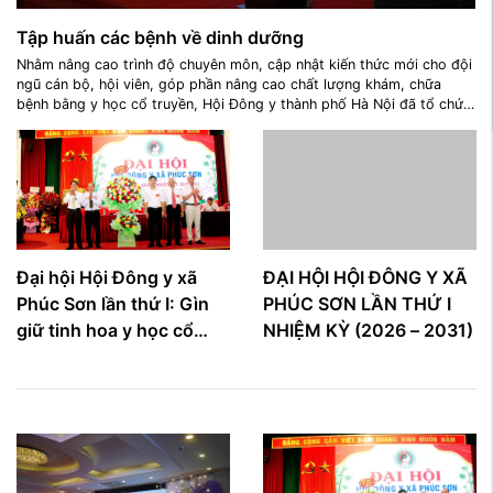
Tập huấn các bệnh về dinh dưỡng
Nhằm nâng cao trình độ chuyên môn, cập nhật kiến thức mới cho đội
ngũ cán bộ, hội viên, góp phần nâng cao chất lượng khám, chữa
bệnh bằng y học cổ truyền, Hội Đông y thành phố Hà Nội đã tổ chức
lớp tập huấn chuyên đề "Các bệnh về dinh dưỡng và điều trị bằng y
học cổ truyền" với sự tham dự của TTND.Ths Nguyễn Văn Dung chủ
tịch Hội đông y thành phố Hà Nội, cử ...
Đại hội Hội Đông y xã
ĐẠI HỘI HỘI ĐÔNG Y XÃ
Phúc Sơn lần thứ I: Gìn
PHÚC SƠN LẦN THỨ I
giữ tinh hoa y học cổ
NHIỆM KỲ (2026 – 2031)
truyền, lan tỏa giá trị
nhân văn vì sức khỏe
cộng đồng