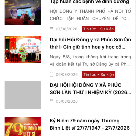
Tập huấn các bệnh về dinh dưỡng
HỘI ĐÔNG Y THÀNH PHỐ HÀ NỘI TỔ
CHỨC TẬP HUẤN CHUYÊN ĐỀ "Các
bệnh về dinh dưỡng và điều trị bằng y
07/08/2026
Tin tức - Sự kiện
học cổ truyền"
Đại hội Hội Đông y xã Phúc Sơn lần
thứ I: Gìn giữ tinh hoa y học cổ
truyền, lan tỏa giá trị nhân văn vì
Ngày 5/8, trong không khí trang trọng
sức khỏe cộng đồng
và đoàn kết tại Trụ sở Đảng ủy xã Phúc
Sơn, Hội Đông y xã Phúc Sơn đã long
06/08/2026
Tin tức - Sự kiện
trọng tổ chức Đại hội lần thứ I, nhiệm kỳ
ĐẠI HỘI HỘI ĐÔNG Y XÃ PHÚC
2026–2031, đánh dấu một bước phát
SƠN LẦN THỨ I NHIỆM KỲ (2026 –
triển mới trong công tác kế thừa, bảo
2031)
tồn và phát huy những giá trị quý báu
05/08/2026
của nền y học cổ truyền trên địa bàn
Kỷ Niệm 79 năm ngày Thương
Binh Liệt sĩ 27/7/1947 - 27/7/2026