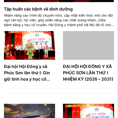
Tập huấn các bệnh về dinh dưỡng
Nhằm nâng cao trình độ chuyên môn, cập nhật kiến thức mới cho đội
ngũ cán bộ, hội viên, góp phần nâng cao chất lượng khám, chữa
bệnh bằng y học cổ truyền, Hội Đông y thành phố Hà Nội đã tổ chức
lớp tập huấn chuyên đề "Các bệnh về dinh dưỡng và điều trị bằng y
học cổ truyền" với sự tham dự của TTND.Ths Nguyễn Văn Dung chủ
tịch Hội đông y thành phố Hà Nội, cử ...
Đại hội Hội Đông y xã
ĐẠI HỘI HỘI ĐÔNG Y XÃ
Phúc Sơn lần thứ I: Gìn
PHÚC SƠN LẦN THỨ I
giữ tinh hoa y học cổ
NHIỆM KỲ (2026 – 2031)
truyền, lan tỏa giá trị
nhân văn vì sức khỏe
cộng đồng