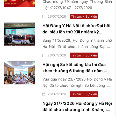
Chào mừng 79 năm ngày Thương Binh
Liệt sĩ 27/7/1947 - 27/7/2026
26/07/2026
Tin tức - Sự kiện
Hội Đông Y Hà Nội tổ chức Đại hội
đại biểu lần thứ XIII nhiệm kỳ
2026-2031
Sáng 11/5/2026, Hội Đông Y thành phố
Hà Nội đã tổ chức thành công Đại hội
Đại biểu lần thứ XIII nhiệm kỳ 2026-2031
26/07/2026
Tin tức - Sự kiện
với chủ đề "Kế thừa - Đổi mới - Chuẩn
Hội nghị Sơ kết công tác thi đua
hóa - Phát triển".
khen thưởng 6 tháng đầu năm,
triển khai nhiệm vụ trọng tâm 6
Vừa qua ngày 23/7/2026 Hội Đông y Hà
tháng cuối năm 2026
Nội đã tổ chức hội nghị Sơ kết công tác
thi đua khen thưởng 6 tháng đầu năm,
26/07/2026
Tin tức - Sự kiện
triển khai nhiệm vụ trọng tâm 6 tháng
Ngày 21/7/2026 Hội Đông y Hà Nội
cuối năm 2026
đã tổ chức chương trình Khám, tư
vấn sức khoẻ và tặng quà thương