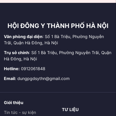
2026
binh, bệnh binh, thân
nhân, gia đình Liệt sĩ và
...
HỘI ĐÔNG Y THÀNH PHỐ HÀ NỘI
Văn phòng đại diện
: Số 1 Bà Triệu, Phường Nguyễn
Trãi, Quận Hà Đông, Hà Nội
Trụ sở chính
: Số 1 Bà Triệu, Phường Nguyễn Trãi, Quận
Hà Đông, Hà Nội
Hotline:
0912061848
Email:
dungpgdsythn@gmail.com
Giới thiệu
TƯ LIỆU
Tin tức - sự kiện