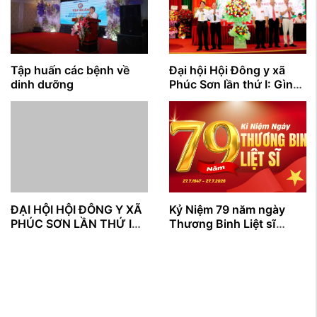
Tập huấn các bệnh về
Đại hội Hội Đông y xã
dinh dưỡng
Phúc Sơn lần thứ I: Gìn
giữ tinh hoa y học cổ
truyền, lan tỏa giá trị
nhân văn vì sức khỏe
cộng đồng
ĐẠI HỘI HỘI ĐÔNG Y XÃ
Kỷ Niệm 79 năm ngày
PHÚC SƠN LẦN THỨ I
Thương Binh Liệt sĩ
NHIỆM KỲ (2026 – 2031)
27/7/1947 - 27/7/2026