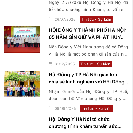
Ngày 21/7/2026 Hội Đông y Hà Nội đã
binh, bệnh binh, thân nhân, gia
tổ chức chương trình Khám, tư vấn sức
đình Liệt sĩ và người có công với
khoẻ và tặng quà thương binh, bệnh
26/07/2026
Tin tức - Sự kiện
cách mạng tại 2 xã Phúc Sơn và ...
binh, thân nhân, gia đình Liệt sĩ và người
HỘI ĐÔNG Y THÀNH PHỐ HÀ NỘI:
có công với cách mạng tại 2 xã Phúc
65 NĂM GÌN GIỮ VÀ PHÁT HUY
Sơn và Phú Nghĩa
TINH HOA Y HỌC CỔ TRUYỀN
Nền Đông y Việt Nam trong đó có Đông
VIỆT NAM
y Hà Nội là một bộ phận di sản của nền
văn hoá Việt Nam, có lịch sử phát triển
31/12/2025
Tin tức - Sự kiện
hàng ngàn năm cùng với tiến trình lịch
Hội Đông y TP Hà Nội giao lưu,
sử của dân tộc.
chia sẻ kinh nghiệm với Hội Đông y
TP Huế
Nhận lời mời của Hội Đông y TP Huế,
đoàn cán bộ Văn phòng Hội Đông y TP
Hà Nội đã có chuyến công tác, giao lưu,
09/09/2025
Tin tức - Sự kiện
chia sẻ kinh nghiệm về mô hình tổ chức
Hội Đông Y Hà Nội tổ chức
hoạt động Hội và tham quan một số
chương trình khám tư vấn sức
Phòng chẩn trị tiêu biểu tại TP Huế