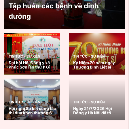
Tập huấn các bệnh về dinh
dưỡng
TIN TỨC - SỰ KIỆN
TIN TỨC - SỰ KIỆN
Đại hội Hội Đông y xã
Kỷ Niệm 79 năm ngày
Phúc Sơn lần thứ I: Gìn
Thương Binh Liệt sĩ
giữ tinh hoa y học cổ
27/7/1947 - 27/7/2026
truyền, lan tỏa giá trị
nhân văn vì sức khỏe
cộng đồng
TIN TỨC - SỰ KIỆN
TIN TỨC - SỰ KIỆN
Hội nghị Sơ kết công tác
Ngày 21/7/2026 Hội
thi đua khen thưởng 6
Đông y Hà Nội đã tổ
tháng đầu năm, triển
chức chương trình
khai nhiệm vụ trọng
Khám, tư vấn sức khoẻ
tâm 6 tháng cuối năm
và tặng quà thương