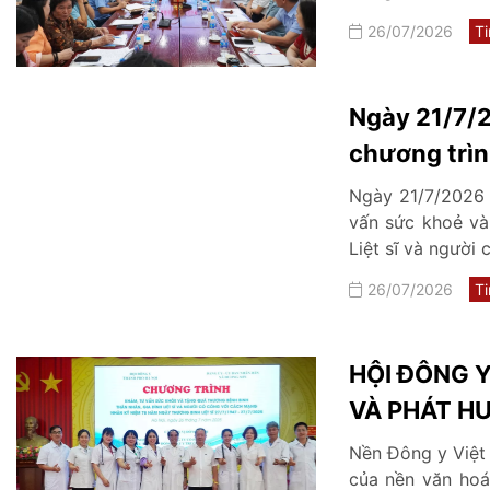
26/07/2026
Ti
Ngày 21/7/2
chương trìn
thương binh,
Ngày 21/7/2026 
và người có
vấn sức khoẻ và 
Liệt sĩ và người
và ...
26/07/2026
Ti
HỘI ĐÔNG Y
VÀ PHÁT HU
NAM
Nền Đông y Việt
của nền văn hoá