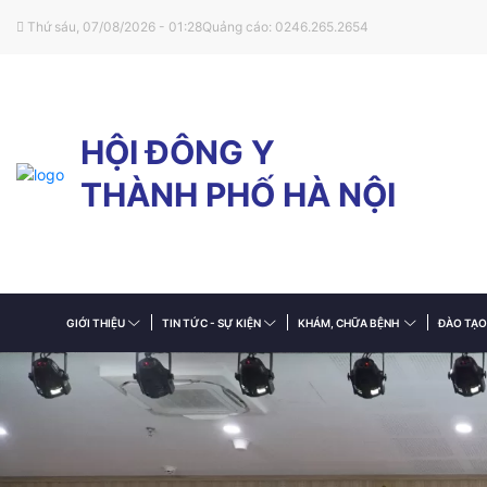
Thứ sáu, 07/08/2026 - 01:28
Quảng cáo: 0246.265.2654
HỘI ĐÔNG Y
THÀNH PHỐ HÀ NỘI
GIỚI THIỆU
TIN TỨC - SỰ KIỆN
KHÁM, CHỮA BỆNH
ĐÀO TẠO