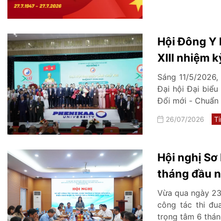
Hội Đông Y H
XIII nhiệm 
Sáng 11/5/2026,
Đại hội Đại biểu
Đổi mới - Chuẩn h
26/07/2026
Ti
Hội nghị Sơ
tháng đầu n
tháng cuối
Vừa qua ngày 23
công tác thi đu
trọng tâm 6 thá