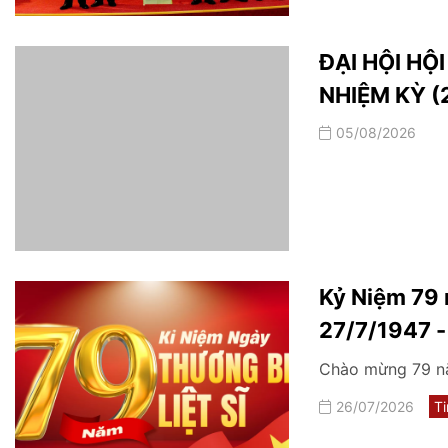
ĐẠI HỘI HỘ
NHIỆM KỲ (
05/08/2026
Kỷ Niệm 79 
27/7/1947 
Chào mừng 79 nă
26/07/2026
Ti