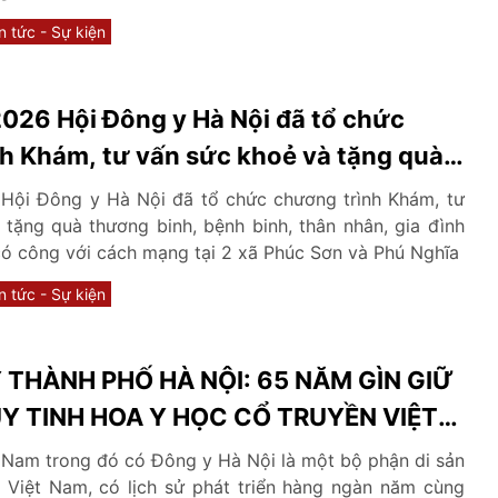
n tức - Sự kiện
026 Hội Đông y Hà Nội đã tổ chức
h Khám, tư vấn sức khoẻ và tặng quà
 bệnh binh, thân nhân, gia đình Liệt sĩ
Hội Đông y Hà Nội đã tổ chức chương trình Khám, tư
 công với cách mạng tại 2 xã Phúc Sơn
tặng quà thương binh, bệnh binh, thân nhân, gia đình
 có công với cách mạng tại 2 xã Phúc Sơn và Phú Nghĩa
n tức - Sự kiện
 THÀNH PHỐ HÀ NỘI: 65 NĂM GÌN GIỮ
Y TINH HOA Y HỌC CỔ TRUYỀN VIỆT
 Nam trong đó có Đông y Hà Nội là một bộ phận di sản
 Việt Nam, có lịch sử phát triển hàng ngàn năm cùng