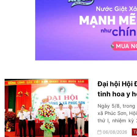
Đại hội Hội 
tinh hoa y h
sức khỏe c
Ngày 5/8, trong 
xã Phúc Sơn, Hội
thứ I, nhiệm kỳ
công tác kế thừa
06/08/2026
T
học cổ truyền tr