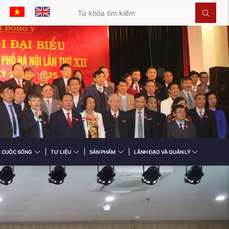
& CUỘC SỐNG
TƯ LIỆU
SẢN PHẨM
LÃNH ĐẠO VÀ QUẢN LÝ