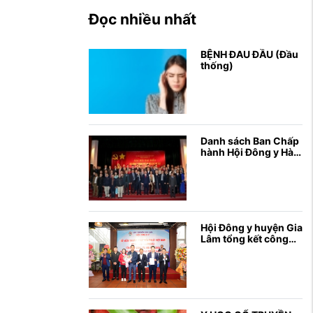
Đọc nhiều nhất
BỆNH ĐAU ĐẦU (Đầu
thống)
Danh sách Ban Chấp
hành Hội Đông y Hà
Nội Khoá XII, nhiệm
kỳ 2020 - 2025
Hội Đông y huyện Gia
Lâm tổng kết công
tác hội năm 2024;
gặp mặt kỷ niệm 70
...