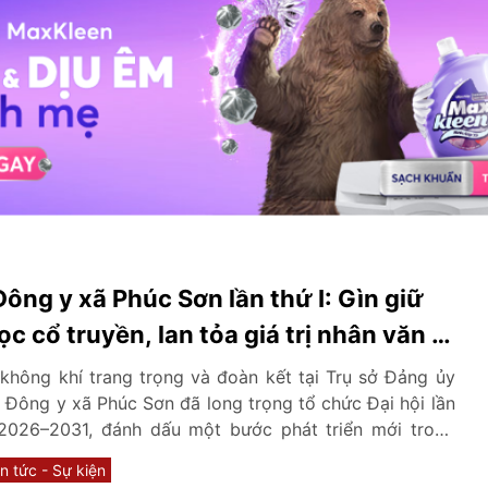
Đông y xã Phúc Sơn lần thứ I: Gìn giữ
ọc cổ truyền, lan tỏa giá trị nhân văn vì
ộng đồng
không khí trang trọng và đoàn kết tại Trụ sở Đảng ủy
 Đông y xã Phúc Sơn đã long trọng tổ chức Đại hội lần
 2026–2031, đánh dấu một bước phát triển mới trong
, bảo tồn và phát huy những giá trị quý báu của nền y
in tức - Sự kiện
ên địa bàn