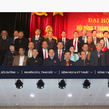
, BỒI DƯỠNG
NGHIÊN CỨU, TRAO ĐỔI
BỆNH HỌC & KỸ THUẬT
ĐÔNG Y 