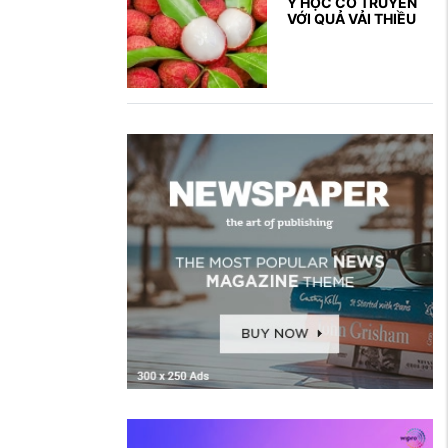
Y HỌC CỔ TRUYỀN
VỚI QUẢ VẢI THIỀU