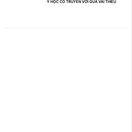
Y HỌC CỔ TRUYỀN VỚI QUẢ VẢI THIỀU