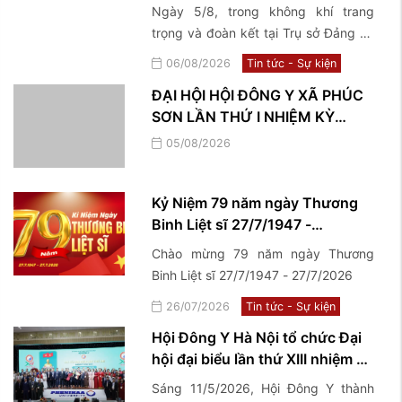
cổ truyền, lan tỏa giá trị nhân
Ngày 5/8, trong không khí trang
văn vì sức khỏe cộng đồng
trọng và đoàn kết tại Trụ sở Đảng ủy
xã Phúc Sơn, Hội Đông y xã Phúc Sơn
06/08/2026
Tin tức - Sự kiện
đã long trọng tổ chức Đại hội lần thứ
ĐẠI HỘI HỘI ĐÔNG Y XÃ PHÚC
I, nhiệm kỳ 2026–2031, đánh dấu một
SƠN LẦN THỨ I NHIỆM KỲ
bước phát triển mới trong công tác
(2026 – 2031)
kế thừa, bảo tồn và phát huy những
05/08/2026
giá trị quý báu của nền y học cổ
truyền trên địa bàn
Kỷ Niệm 79 năm ngày Thương
Binh Liệt sĩ 27/7/1947 -
27/7/2026
Chào mừng 79 năm ngày Thương
Binh Liệt sĩ 27/7/1947 - 27/7/2026
26/07/2026
Tin tức - Sự kiện
Hội Đông Y Hà Nội tổ chức Đại
hội đại biểu lần thứ XIII nhiệm kỳ
2026-2031
Sáng 11/5/2026, Hội Đông Y thành