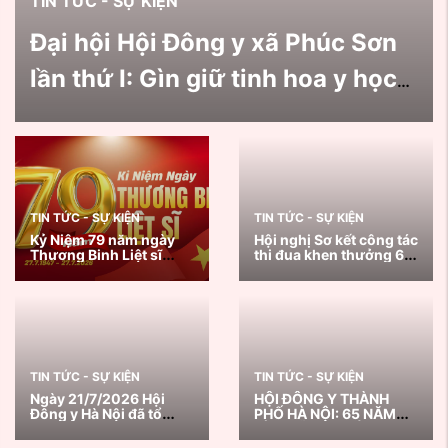
TIN TỨC - SỰ KIỆN
Đại hội Hội Đông y xã Phúc Sơn
lần thứ I: Gìn giữ tinh hoa y học
cổ truyền, lan tỏa giá trị nhân
văn vì sức khỏe cộng đồng
TIN TỨC - SỰ KIỆN
TIN TỨC - SỰ KIỆN
Kỷ Niệm 79 năm ngày
Hội nghị Sơ kết công tác
Thương Binh Liệt sĩ
thi đua khen thưởng 6
27/7/1947 - 27/7/2026
tháng đầu năm, triển
khai nhiệm vụ trọng
tâm 6 tháng cuối năm
2026
TIN TỨC - SỰ KIỆN
TIN TỨC - SỰ KIỆN
Ngày 21/7/2026 Hội
HỘI ĐÔNG Y THÀNH
Đông y Hà Nội đã tổ
PHỐ HÀ NỘI: 65 NĂM
chức chương trình
GÌN GIỮ VÀ PHÁT HUY
Khám, tư vấn sức khoẻ
TINH HOA Y HỌC CỔ