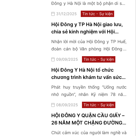
TRUYỀN VIỆT NAM
Đông y Hà Nội là một bộ phận di sản
của nền văn hoá Việt Nam, có lịch sử
31/12/2025
Tin tức - Sự kiện
phát triển hàng ngàn năm cùng với
Hội Đông y TP Hà Nội giao lưu,
tiến trình lịch sử của dân tộc.
chia sẻ kinh nghiệm với Hội
Đông y TP Huế
Nhận lời mời của Hội Đông y TP Huế,
đoàn cán bộ Văn phòng Hội Đông y
TP Hà Nội đã có chuyến công tác,
09/09/2025
Tin tức - Sự kiện
giao lưu, chia sẻ kinh nghiệm về mô
Hội Đông Y Hà Nội tổ chức
hình tổ chức hoạt động Hội và tham
chương trình khám tư vấn sức
quan một số Phòng chẩn trị tiêu biểu
khỏe và tặng quà các thương
tại TP Huế
Phát huy truyền thống “Uống nước
bệnh binh, thân nhân liệt sĩ,
nhớ nguồn”, nhân Kỷ niệm 78 năm
người có công với cách mạng
ngày Thương binh – Liệt sỹ
08/09/2025
Tin tức - Sự kiện
tại xã Hương Sơn, xã Sơn Đồng
(27/7/1947-27/7/2025), trong khuôn
và Phường Phúc Lợi Thành ...
HỘI ĐÔNG Y QUẬN CẦU GIẤY –
khổ chương trình Ban lãnh đạo và tập
26 NĂM MỘT CHẶNG ĐƯỜNG,
thể cán bộ y bác sĩ của Hội Đông y
MỘT HÀNH TRÌNH LAN TỎA
thành phố Hà Nội phối hợp cùng Hội
Chút cảm xúc của người làm nghề và