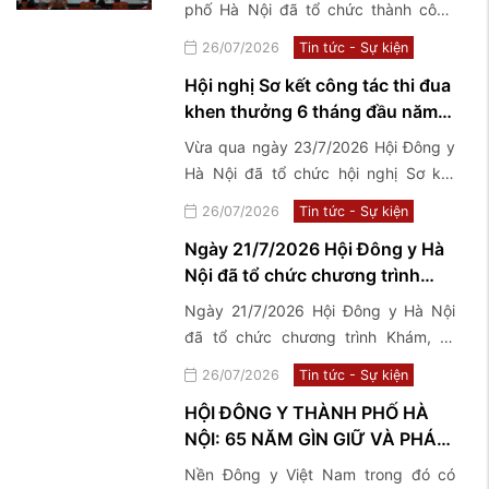
phố Hà Nội đã tổ chức thành công
Đại hội Đại biểu lần thứ XIII nhiệm kỳ
26/07/2026
Tin tức - Sự kiện
2026-2031 với chủ đề "Kế thừa - Đổi
Hội nghị Sơ kết công tác thi đua
mới - Chuẩn hóa - Phát triển".
khen thưởng 6 tháng đầu năm,
triển khai nhiệm vụ trọng tâm 6
Vừa qua ngày 23/7/2026 Hội Đông y
tháng cuối năm 2026
Hà Nội đã tổ chức hội nghị Sơ kết
công tác thi đua khen thưởng 6
26/07/2026
Tin tức - Sự kiện
tháng đầu năm, triển khai nhiệm vụ
Ngày 21/7/2026 Hội Đông y Hà
trọng tâm 6 tháng cuối năm 2026
Nội đã tổ chức chương trình
Khám, tư vấn sức khoẻ và tặng
Ngày 21/7/2026 Hội Đông y Hà Nội
quà thương binh, bệnh binh,
đã tổ chức chương trình Khám, tư
thân nhân, gia đình Liệt sĩ và
vấn sức khoẻ và tặng quà thương
26/07/2026
Tin tức - Sự kiện
người có công với cách mạng
binh, bệnh binh, thân nhân, gia đình
tại 2 xã Phúc Sơn và ...
HỘI ĐÔNG Y THÀNH PHỐ HÀ
Liệt sĩ và người có công với cách
NỘI: 65 NĂM GÌN GIỮ VÀ PHÁT
mạng tại 2 xã Phúc Sơn và Phú Nghĩa
HUY TINH HOA Y HỌC CỔ
Nền Đông y Việt Nam trong đó có