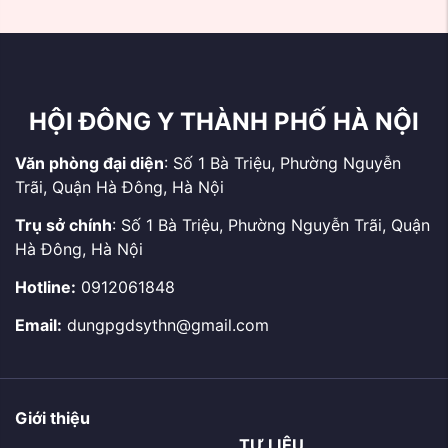
và tặng quà thương
TRUYỀN VIỆT NAM
binh, bệnh binh, thân
nhân, gia đình Liệt sĩ và
...
HỘI ĐÔNG Y THÀNH PHỐ HÀ NỘI
Văn phòng đại diện
: Số 1 Bà Triệu, Phường Nguyễn
Trãi, Quận Hà Đông, Hà Nội
Trụ sở chính
: Số 1 Bà Triệu, Phường Nguyễn Trãi, Quận
Hà Đông, Hà Nội
Hotline:
0912061848
Email:
dungpgdsythn@gmail.com
Giới thiệu
TƯ LIỆU