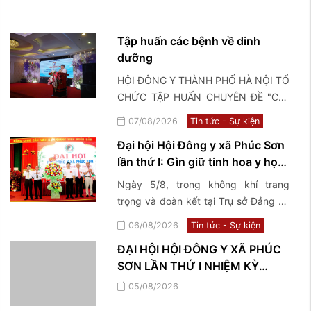
Tập huấn các bệnh về dinh
dưỡng
HỘI ĐÔNG Y THÀNH PHỐ HÀ NỘI TỔ
CHỨC TẬP HUẤN CHUYÊN ĐỀ "Các
bệnh về dinh dưỡng và điều trị bằng
07/08/2026
Tin tức - Sự kiện
y học cổ truyền"
Đại hội Hội Đông y xã Phúc Sơn
lần thứ I: Gìn giữ tinh hoa y học
cổ truyền, lan tỏa giá trị nhân
Ngày 5/8, trong không khí trang
văn vì sức khỏe cộng đồng
trọng và đoàn kết tại Trụ sở Đảng ủy
xã Phúc Sơn, Hội Đông y xã Phúc Sơn
06/08/2026
Tin tức - Sự kiện
đã long trọng tổ chức Đại hội lần thứ
ĐẠI HỘI HỘI ĐÔNG Y XÃ PHÚC
I, nhiệm kỳ 2026–2031, đánh dấu một
SƠN LẦN THỨ I NHIỆM KỲ
bước phát triển mới trong công tác
(2026 – 2031)
kế thừa, bảo tồn và phát huy những
05/08/2026
giá trị quý báu của nền y học cổ