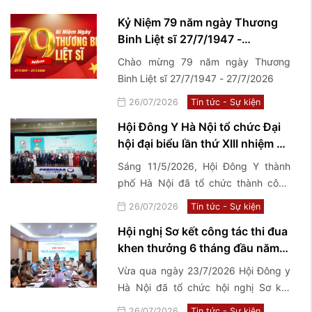
truyền trên địa bàn
Kỷ Niệm 79 năm ngày Thương
Binh Liệt sĩ 27/7/1947 -
27/7/2026
Chào mừng 79 năm ngày Thương
Binh Liệt sĩ 27/7/1947 - 27/7/2026
26/07/2026
Tin tức - Sự kiện
Hội Đông Y Hà Nội tổ chức Đại
hội đại biểu lần thứ XIII nhiệm kỳ
2026-2031
Sáng 11/5/2026, Hội Đông Y thành
phố Hà Nội đã tổ chức thành công
Đại hội Đại biểu lần thứ XIII nhiệm kỳ
26/07/2026
Tin tức - Sự kiện
2026-2031 với chủ đề "Kế thừa - Đổi
Hội nghị Sơ kết công tác thi đua
mới - Chuẩn hóa - Phát triển".
khen thưởng 6 tháng đầu năm,
triển khai nhiệm vụ trọng tâm 6
Vừa qua ngày 23/7/2026 Hội Đông y
tháng cuối năm 2026
Hà Nội đã tổ chức hội nghị Sơ kết
công tác thi đua khen thưởng 6
26/07/2026
Tin tức - Sự kiện