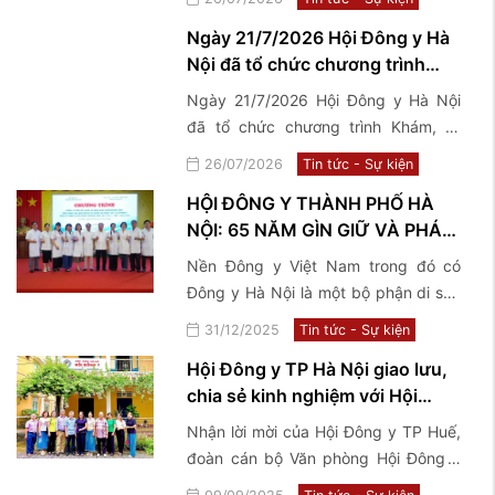
tháng đầu năm, triển khai nhiệm vụ
Ngày 21/7/2026 Hội Đông y Hà
trọng tâm 6 tháng cuối năm 2026
Nội đã tổ chức chương trình
Khám, tư vấn sức khoẻ và tặng
Ngày 21/7/2026 Hội Đông y Hà Nội
quà thương binh, bệnh binh,
đã tổ chức chương trình Khám, tư
thân nhân, gia đình Liệt sĩ và
vấn sức khoẻ và tặng quà thương
26/07/2026
Tin tức - Sự kiện
người có công với cách mạng
binh, bệnh binh, thân nhân, gia đình
tại 2 xã Phúc Sơn và ...
HỘI ĐÔNG Y THÀNH PHỐ HÀ
Liệt sĩ và người có công với cách
NỘI: 65 NĂM GÌN GIỮ VÀ PHÁT
mạng tại 2 xã Phúc Sơn và Phú Nghĩa
HUY TINH HOA Y HỌC CỔ
Nền Đông y Việt Nam trong đó có
TRUYỀN VIỆT NAM
Đông y Hà Nội là một bộ phận di sản
của nền văn hoá Việt Nam, có lịch sử
31/12/2025
Tin tức - Sự kiện
phát triển hàng ngàn năm cùng với
Hội Đông y TP Hà Nội giao lưu,
tiến trình lịch sử của dân tộc.
chia sẻ kinh nghiệm với Hội
Đông y TP Huế
Nhận lời mời của Hội Đông y TP Huế,
đoàn cán bộ Văn phòng Hội Đông y
TP Hà Nội đã có chuyến công tác,