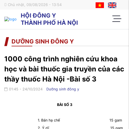
Chủ nhật, 09/08/2026 - 13:54
HỘI ĐÔNG Y
THÀNH PHỐ HÀ NỘI
DƯỠNG SINH ĐÔNG Y
1000 công trình nghiên cứu khoa
học và bài thuốc gia truyền của các
thầy thuốc Hà Nội -Bài số 3
01:45 - 24/10/2024
Dưỡng sinh đông y
BÀI SỐ 3
1. Bán hạ chế 15 gam
2. Ý dĩ 15 gam