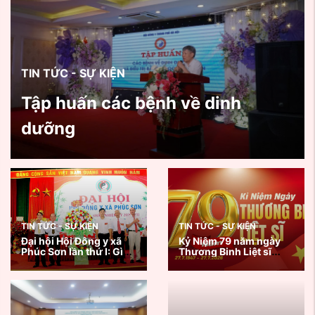
TIN TỨC - SỰ KIỆN
Tập huấn các bệnh về dinh
dưỡng
TIN TỨC - SỰ KIỆN
TIN TỨC - SỰ KIỆN
Đại hội Hội Đông y xã
Kỷ Niệm 79 năm ngày
Phúc Sơn lần thứ I: Gìn
Thương Binh Liệt sĩ
giữ tinh hoa y học cổ
27/7/1947 - 27/7/2026
truyền, lan tỏa giá trị
nhân văn vì sức khỏe
cộng đồng