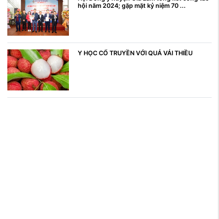
hội năm 2024; gặp mặt kỷ niệm 70 ...
Y HỌC CỔ TRUYỀN VỚI QUẢ VẢI THIỀU