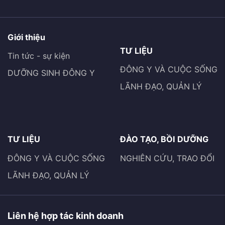
Giới thiệu
TƯ LIỆU
Tin tức - sự kiện
ĐÔNG Y VÀ CUỘC SỐNG
DƯỠNG SINH ĐÔNG Y
LÃNH ĐẠO, QUẢN LÝ
TƯ LIỆU
ĐÀO TẠO, BỒI DƯỠNG
ĐÔNG Y VÀ CUỘC SỐNG
NGHIÊN CỨU, TRAO ĐỔI
LÃNH ĐẠO, QUẢN LÝ
Liên hệ hợp tác kinh doanh