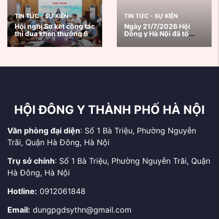
TIN TỨC - SỰ KIỆN
TIN TỨC - SỰ KIỆN
Hội nghị Sơ kết công tác
Ngày 21/7/2026 Hội
thi đua khen thưởng 6
Đông y Hà Nội đã tổ
tháng đầu năm, triển
chức chương trình
khai nhiệm vụ trọng
Khám, tư vấn sức khoẻ
tâm 6 tháng cuối năm
và tặng quà thương
2026
binh, bệnh binh, thân
nhân, gia đình Liệt sĩ và
...
HỘI ĐÔNG Y THÀNH PHỐ HÀ NỘI
Văn phòng đại diện
: Số 1 Bà Triệu, Phường Nguyễn
Trãi, Quận Hà Đông, Hà Nội
Trụ sở chính
: Số 1 Bà Triệu, Phường Nguyễn Trãi, Quận
Hà Đông, Hà Nội
Hotline:
0912061848
Email:
dungpgdsythn@gmail.com