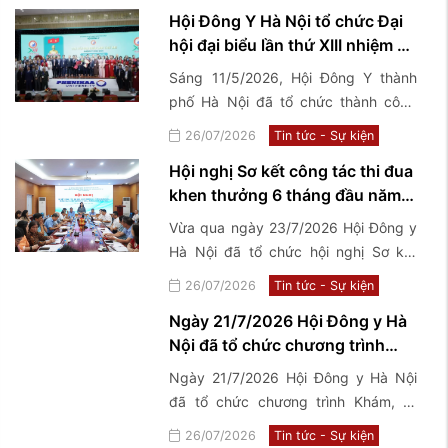
Hội Đông Y Hà Nội tổ chức Đại
hội đại biểu lần thứ XIII nhiệm kỳ
2026-2031
Sáng 11/5/2026, Hội Đông Y thành
phố Hà Nội đã tổ chức thành công
Đại hội Đại biểu lần thứ XIII nhiệm kỳ
26/07/2026
Tin tức - Sự kiện
2026-2031 với chủ đề "Kế thừa - Đổi
Hội nghị Sơ kết công tác thi đua
mới - Chuẩn hóa - Phát triển".
khen thưởng 6 tháng đầu năm,
triển khai nhiệm vụ trọng tâm 6
Vừa qua ngày 23/7/2026 Hội Đông y
tháng cuối năm 2026
Hà Nội đã tổ chức hội nghị Sơ kết
công tác thi đua khen thưởng 6
26/07/2026
Tin tức - Sự kiện
tháng đầu năm, triển khai nhiệm vụ
Ngày 21/7/2026 Hội Đông y Hà
trọng tâm 6 tháng cuối năm 2026
Nội đã tổ chức chương trình
Khám, tư vấn sức khoẻ và tặng
Ngày 21/7/2026 Hội Đông y Hà Nội
quà thương binh, bệnh binh,
đã tổ chức chương trình Khám, tư
thân nhân, gia đình Liệt sĩ và
vấn sức khoẻ và tặng quà thương
26/07/2026
Tin tức - Sự kiện
người có công với cách mạng