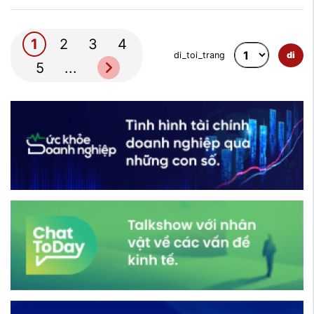
(27/7/1947-27/7/2025), trong khuôn
và Phường Phúc Lợi Thành ...
khổ chương trình Ban lãnh đạo và tập
thể cán bộ y bác sĩ của Hội Đông y
1
2
3
4
thành phố Hà Nội phối hợp cùng Hội
di_toi_trang
di
5
...
đông y các xã, phường và các chi hội
trực thuộc, các doanh nghiệp trên địa
bàn Hà Nội ...