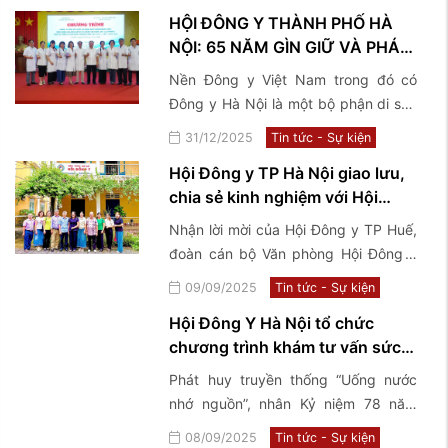
binh, bệnh binh, thân nhân, gia đình
tại 2 xã Phúc Sơn và ...
HỘI ĐÔNG Y THÀNH PHỐ HÀ
Liệt sĩ và người có công với cách
NỘI: 65 NĂM GÌN GIỮ VÀ PHÁT
mạng tại 2 xã Phúc Sơn và Phú Nghĩa
HUY TINH HOA Y HỌC CỔ
Nền Đông y Việt Nam trong đó có
TRUYỀN VIỆT NAM
Đông y Hà Nội là một bộ phận di sản
của nền văn hoá Việt Nam, có lịch sử
31/12/2025
Tin tức - Sự kiện
phát triển hàng ngàn năm cùng với
Hội Đông y TP Hà Nội giao lưu,
tiến trình lịch sử của dân tộc.
chia sẻ kinh nghiệm với Hội
Đông y TP Huế
Nhận lời mời của Hội Đông y TP Huế,
đoàn cán bộ Văn phòng Hội Đông y
TP Hà Nội đã có chuyến công tác,
09/09/2025
Tin tức - Sự kiện
giao lưu, chia sẻ kinh nghiệm về mô
Hội Đông Y Hà Nội tổ chức
hình tổ chức hoạt động Hội và tham
chương trình khám tư vấn sức
quan một số Phòng chẩn trị tiêu biểu
khỏe và tặng quà các thương
tại TP Huế
Phát huy truyền thống “Uống nước
bệnh binh, thân nhân liệt sĩ,
nhớ nguồn”, nhân Kỷ niệm 78 năm
người có công với cách mạng
ngày Thương binh – Liệt sỹ
08/09/2025
Tin tức - Sự kiện
tại xã Hương Sơn, xã Sơn Đồng