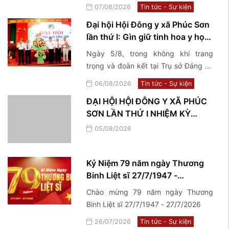
bệnh về dinh dưỡng và điều trị bằng
07/08/2026
Tin tức - Sự kiện
y học cổ truyền"
Đại hội Hội Đông y xã Phúc Sơn
lần thứ I: Gìn giữ tinh hoa y học
cổ truyền, lan tỏa giá trị nhân
Ngày 5/8, trong không khí trang
văn vì sức khỏe cộng đồng
trọng và đoàn kết tại Trụ sở Đảng ủy
xã Phúc Sơn, Hội Đông y xã Phúc Sơn
06/08/2026
Tin tức - Sự kiện
đã long trọng tổ chức Đại hội lần thứ
ĐẠI HỘI HỘI ĐÔNG Y XÃ PHÚC
I, nhiệm kỳ 2026–2031, đánh dấu một
SƠN LẦN THỨ I NHIỆM KỲ
bước phát triển mới trong công tác
(2026 – 2031)
kế thừa, bảo tồn và phát huy những
05/08/2026
giá trị quý báu của nền y học cổ
truyền trên địa bàn
Kỷ Niệm 79 năm ngày Thương
Binh Liệt sĩ 27/7/1947 -
27/7/2026
Chào mừng 79 năm ngày Thương
Binh Liệt sĩ 27/7/1947 - 27/7/2026
26/07/2026
Tin tức - Sự kiện