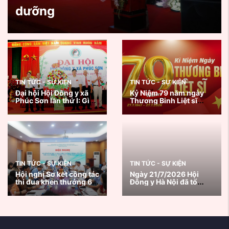
dưỡng
TIN TỨC - SỰ KIỆN
TIN TỨC - SỰ KIỆN
Đại hội Hội Đông y xã
Kỷ Niệm 79 năm ngày
Phúc Sơn lần thứ I: Gìn
Thương Binh Liệt sĩ
giữ tinh hoa y học cổ
27/7/1947 - 27/7/2026
truyền, lan tỏa giá trị
nhân văn vì sức khỏe
cộng đồng
TIN TỨC - SỰ KIỆN
TIN TỨC - SỰ KIỆN
Hội nghị Sơ kết công tác
Ngày 21/7/2026 Hội
thi đua khen thưởng 6
Đông y Hà Nội đã tổ
tháng đầu năm, triển
chức chương trình
khai nhiệm vụ trọng
Khám, tư vấn sức khoẻ
tâm 6 tháng cuối năm
và tặng quà thương
2026
binh, bệnh binh, thân
nhân, gia đình Liệt sĩ và
...